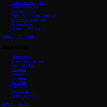
Unterricht: Evangelistik
Neue Musik-CD!
Zelttage in Sosa
Video: Zeltmission zeitgemäß!
10 Jahre Missionswerk
Alphornbläser
Eisenberg/ Thüringen
Mehr aus "Kurz notiert"
Angedacht
Brandmauer
Kraut wider den Tod
Reinheitsgebot
Adoption
Hauptsache
Verstimmt
Hass-Falle
Rückblick
Mit dem nicht!
Den laden wir ein!
Mehr Angedachtes