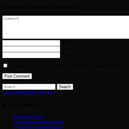
Schreiben Sie einen Kommentar
Name *
Email *
Website
Ja, fügen Sie mich zur Liste Ihrer Newsletter-Abonnenten hinzu!
Post Comment
Lutz Scheufler bei YouTube
Kurz notiert
Israel-Tour 2027
Griechenland-Impressionen
† Prof. Dr. Gerhard Maier