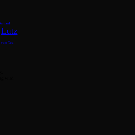
Gerhard
Lutz
b vom Tod
S-
ng wird