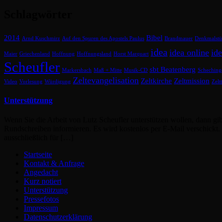
Schlagwörter
2014
Bibel
Arnd Kuschmirz
Auf den Spuren des Apostels Paulus
Brandmauer
Denkmalstü
idea
idea online
id
Maier
Griechenland
Hoffnung
Hoffnungsland
Horst Marquart
Scheufler
sbt Beatenberg
Markersbach
Maß + Mitte
Musik-CD
Scheching
Zeltevangelisation
Zeltkirche
Zeltmission
Video
Vorlesung
Würdigung
Zelt
Unterstützung
Wenn Sie die Arbeit von Lutz Scheufler unterstützen wollen, dann gi
Rundschreiben informieren. Es wird kostenlos per E-Mail verschickt
ausschließlich für […]
Startseite
Kontakt & Anfrage
Angedacht
Kurz notiert
Unterstützung
Pressefotos
Impressum
Datenschutzerklärung