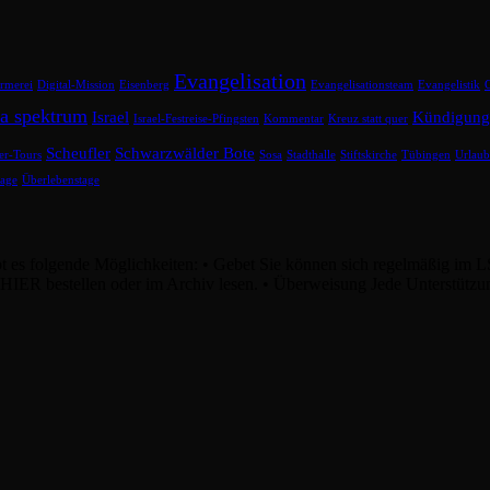
Evangelisation
rmerei
Digital-Mission
Eisenberg
Evangelisationsteam
Evangelistik
ea spektrum
Israel
Kündigung
Israel-Festreise-Pfingsten
Kommentar
Kreuz statt quer
Scheufler
Schwarzwälder Bote
er-Tours
Sosa
Stadthalle
Stiftskirche
Tübingen
Urlau
tage
Überlebenstage
bt es folgende Möglichkeiten: • Gebet Sie können sich regelmäßig im L
. HIER bestellen oder im Archiv lesen. • Überweisung Jede Unterstützu