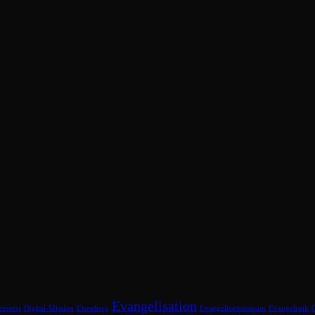
Evangelisation
rmerei
Digital-Mission
Eisenberg
Evangelisationsteam
Evangelistik