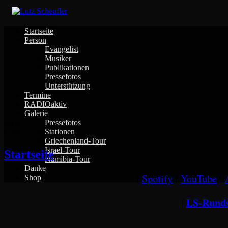
Skip
to
content
Startseite
Person
Evangelist
Musiker
Publikationen
Pressefotos
Unterstützung
Termine
RADIOaktiv
Galerie
Pressefotos
Menu
Stationen
Close
Griechenland-Tour
Israel-Tour
Startseite
Namibia-Tour
Danke
|
Spotify
|
YouTube
|
Shop
LS-Runds
|