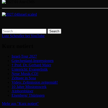
Lutz Scheufler bei YouTube
Kurz notiert
Israel-Tour 2027
Griechenland-Impressionen
† Prof. Dr. Gerhard Maier
Unterricht: Evangelistik
Neue Musik-CD!
Zelttage in Sosa
Video: Zeltmission zeitgemäß!
10 Jahre Missionswerk
Alphornbläser
Eisenberg/ Thüringen
Mehr aus "Kurz notiert"