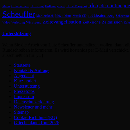
idea
idea online
id
Maier
Griechenland
Hoffnung
Hoffnungsland
Horst Marquart
Scheufler
sbt Beatenberg
Markersbach
Maß + Mitte
Musik-CD
Scheching
Zeltevangelisation
Zeltkirche
Zeltmission
Video
Vorlesung
Würdigung
Zelt
Unterstützung
Wenn Sie die Arbeit von Lutz Scheufler unterstützen wollen, dann gi
Rundschreiben informieren. Es wird kostenlos per E-Mail verschickt
ausschließlich für […]
Startseite
Kontakt & Anfrage
Angedacht
Kurz notiert
Unterstützung
Pressefotos
Impressum
Datenschutzerklärung
Newsletter und mehr
Sitemap
Cookie-Richtlinie (EU)
Griechenland-Tour 2026