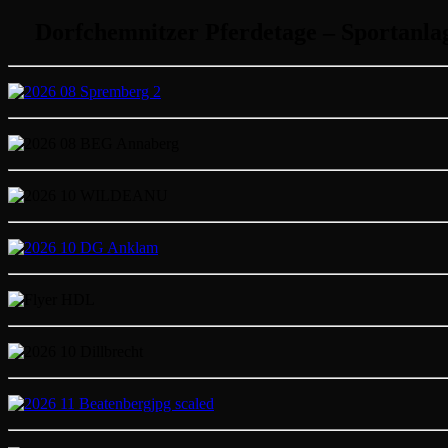
Dorfchemnitzer Pferdetage – Sportanla