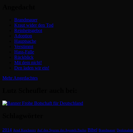
Angedacht
Brandmauer
Kraut wider den Tod
Reinheitsgebot
Adoption
Hauptsache
Verstimmt
Hass-Falle
Rückblick
Mit dem nicht!
Den laden wir ein!
Mehr Angedachtes
Lutz Scheufler auch bei:
Schlagwörter
2014
Bibel
Arnd Kuschmirz
Auf den Spuren des Apostels Paulus
Brandmauer
Denkmalstü