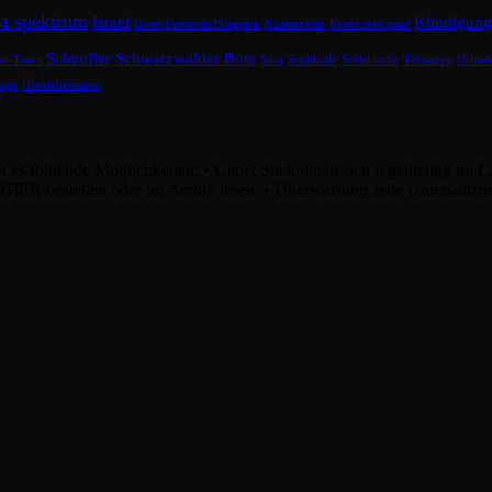
ea spektrum
Israel
Kündigung
Israel-Festreise-Pfingsten
Kommentar
Kreuz statt quer
Scheufler
Schwarzwälder Bote
er-Tours
Sosa
Stadthalle
Stiftskirche
Tübingen
Urlau
tage
Überlebenstage
bt es folgende Möglichkeiten: • Gebet Sie können sich regelmäßig im L
. HIER bestellen oder im Archiv lesen. • Überweisung Jede Unterstützu