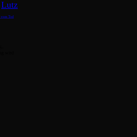
Lutz
b vom Tod
S-
ng wird