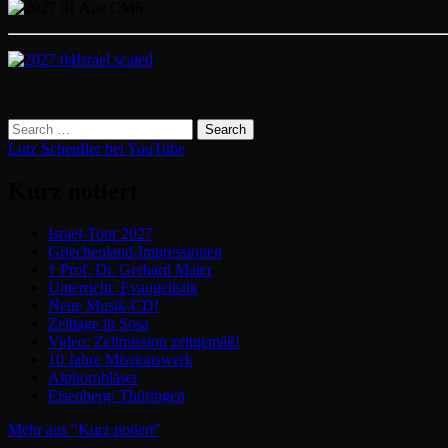
Lutz Scheufler bei YouTube
Kurz notiert
Israel-Tour 2027
Griechenland-Impressionen
† Prof. Dr. Gerhard Maier
Unterricht: Evangelistik
Neue Musik-CD!
Zelttage in Sosa
Video: Zeltmission zeitgemäß!
10 Jahre Missionswerk
Alphornbläser
Eisenberg/ Thüringen
Mehr aus "Kurz notiert"