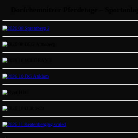
Dorfchemnitzer Pferdetage – Sportanla