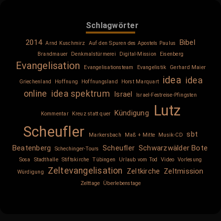
Schlagwörter
2014
Bibel
Arnd Kuschmirz
Auf den Spuren des Apostels Paulus
Brandmauer
Denkmalstürmerei
Digital-Mission
Eisenberg
Evangelisation
Evangelisationsteam
Evangelistik
Gerhard Maier
idea
idea
Griechenland
Hoffnung
Hoffnungsland
Horst Marquart
online
idea spektrum
Israel
Israel-Festreise-Pfingsten
Lutz
Kündigung
Kommentar
Kreuz statt quer
Scheufler
sbt
Markersbach
Maß + Mitte
Musik-CD
Beatenberg
Scheufler
Schwarzwälder Bote
Schechinger-Tours
Sosa
Stadthalle
Stiftskirche
Tübingen
Urlaub vom Tod
Video
Vorlesung
Zeltevangelisation
Zeltkirche
Zeltmission
Würdigung
Zelttage
Überlebenstage