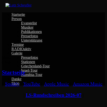
Skip
to
content
Startseite
Person
Evangelist
Musiker
Publikationen
Pressefotos
Unterstützung
Termine
RADIOaktiv
Galerie
Pressefotos
Menu
Stationen
Close
Griechenland-Tour
Israel-Tour
Startseite
Namibia-Tour
Danke
|
Spotify
|
YouTube
|
Apple Music
|
Amazon Music
|
Shop
LS-Rundschreiben 2026-07
|
|