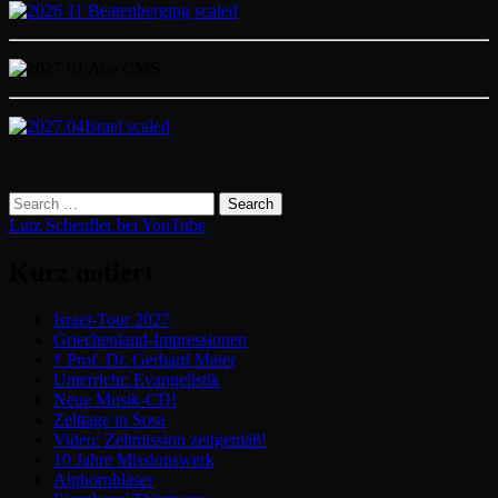
Lutz Scheufler bei YouTube
Kurz notiert
Israel-Tour 2027
Griechenland-Impressionen
† Prof. Dr. Gerhard Maier
Unterricht: Evangelistik
Neue Musik-CD!
Zelttage in Sosa
Video: Zeltmission zeitgemäß!
10 Jahre Missionswerk
Alphornbläser