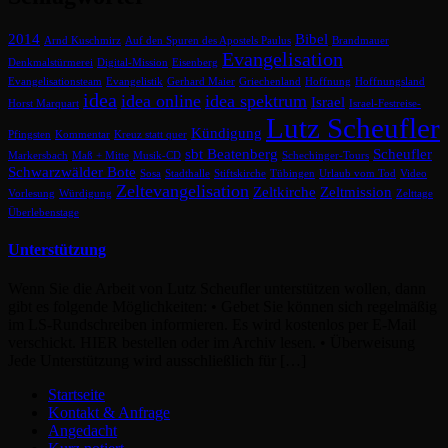
2014
Bibel
Arnd Kuschmirz
Auf den Spuren des Apostels Paulus
Brandmauer
Evangelisation
Denkmalstürmerei
Digital-Mission
Eisenberg
Evangelisationsteam
Evangelistik
Gerhard Maier
Griechenland
Hoffnung
Hoffnungsland
idea
idea online
idea spektrum
Israel
Horst Marquart
Israel-Festreise-
Lutz Scheufler
Kündigung
Pfingsten
Kommentar
Kreuz statt quer
sbt Beatenberg
Scheufler
Markersbach
Maß + Mitte
Musik-CD
Schechinger-Tours
Schwarzwälder Bote
Sosa
Stadthalle
Stiftskirche
Tübingen
Urlaub vom Tod
Video
Zeltevangelisation
Zeltkirche
Zeltmission
Vorlesung
Würdigung
Zelttage
Überlebenstage
Unterstützung
Wenn Sie die Arbeit von Lutz Scheufler unterstützen wollen, dann
gibt es folgende Möglichkeiten: • Gebet Sie können sich regelmäßig
im LS-Rundschreiben informieren. Es wird kostenlos per E-Mail
verschickt. HIER bestellen oder im Archiv lesen. • Überweisung
Jede Unterstützung wird ausschließlich für […]
Startseite
Kontakt & Anfrage
Angedacht