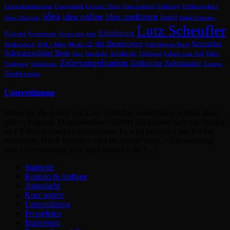
Evangelisationsteam
Evangelistik
Gerhard Maier
Griechenland
Hoffnung
Hoffnungsland
idea
idea online
idea spektrum
Israel
Horst Marquart
Israel-Festreise-
Lutz Scheufler
Kündigung
Pfingsten
Kommentar
Kreuz statt quer
sbt Beatenberg
Scheufler
Markersbach
Maß + Mitte
Musik-CD
Schechinger-Tours
Schwarzwälder Bote
Sosa
Stadthalle
Stiftskirche
Tübingen
Urlaub vom Tod
Video
Zeltevangelisation
Zeltkirche
Zeltmission
Vorlesung
Würdigung
Zelttage
Überlebenstage
Unterstützung
Wenn Sie die Arbeit von Lutz Scheufler unterstützen wollen, dann
gibt es folgende Möglichkeiten: • Gebet Sie können sich regelmäßig
im LS-Rundschreiben informieren. Es wird kostenlos per E-Mail
verschickt. HIER bestellen oder im Archiv lesen. • Überweisung
Jede Unterstützung wird ausschließlich für […]
Startseite
Kontakt & Anfrage
Angedacht
Kurz notiert
Unterstützung
Pressefotos
Impressum