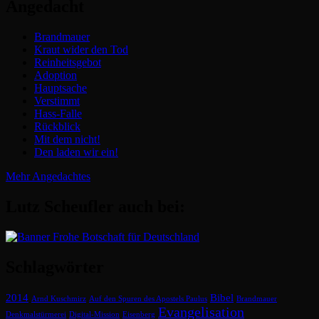
Angedacht
Brandmauer
Kraut wider den Tod
Reinheitsgebot
Adoption
Hauptsache
Verstimmt
Hass-Falle
Rückblick
Mit dem nicht!
Den laden wir ein!
Mehr Angedachtes
Lutz Scheufler auch bei:
Schlagwörter
2014
Bibel
Arnd Kuschmirz
Auf den Spuren des Apostels Paulus
Brandmauer
Evangelisation
Denkmalstürmerei
Digital-Mission
Eisenberg