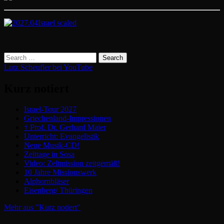
Lutz Scheufler bei YouTube
Kurz notiert
Israel-Tour 2027
Griechenland-Impressionen
† Prof. Dr. Gerhard Maier
Unterricht: Evangelistik
Neue Musik-CD!
Zelttage in Sosa
Video: Zeltmission zeitgemäß!
10 Jahre Missionswerk
Alphornbläser
Eisenberg/ Thüringen
Mehr aus "Kurz notiert"