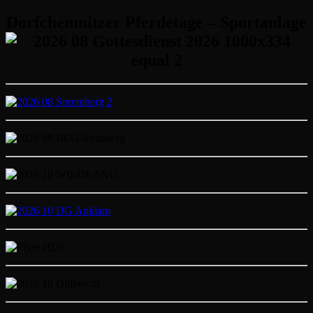
Dorfchemnitzer Pferdetage – Sportanlage