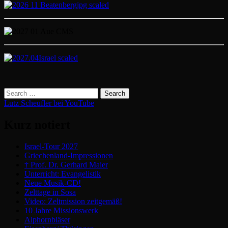
Lutz Scheufler bei YouTube
Kurz notiert
Israel-Tour 2027
Griechenland-Impressionen
† Prof. Dr. Gerhard Maier
Unterricht: Evangelistik
Neue Musik-CD!
Zelttage in Sosa
Video: Zeltmission zeitgemäß!
10 Jahre Missionswerk
Alphornbläser