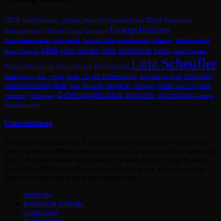
2014
Bibel
Arnd Kuschmirz
Auf den Spuren des Apostels Paulus
Brandmauer
Evangelisation
Denkmalstürmerei
Digital-Mission
Eisenberg
Evangelisationsteam
Evangelistik
Gerhard Maier
Griechenland
Hoffnung
Hoffnungsland
idea
idea online
idea spektrum
Israel
Horst Marquart
Israel-Festreise-
Lutz Scheufler
Kündigung
Pfingsten
Kommentar
Kreuz statt quer
sbt Beatenberg
Scheufler
Markersbach
Maß + Mitte
Musik-CD
Schechinger-Tours
Schwarzwälder Bote
Sosa
Stadthalle
Stiftskirche
Tübingen
Urlaub vom Tod
Video
Zeltevangelisation
Zeltkirche
Zeltmission
Vorlesung
Würdigung
Zelttage
Überlebenstage
Unterstützung
Wenn Sie die Arbeit von Lutz Scheufler unterstützen wollen, dann
gibt es folgende Möglichkeiten: • Gebet Sie können sich regelmäßig
im LS-Rundschreiben informieren. Es wird kostenlos per E-Mail
verschickt. HIER bestellen oder im Archiv lesen. • Überweisung
Jede Unterstützung wird ausschließlich für […]
Startseite
Kontakt & Anfrage
Angedacht