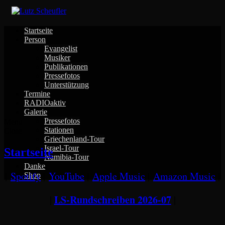
Skip
to
content
Startseite
Person
Evangelist
Musiker
Publikationen
Pressefotos
Unterstützung
Termine
RADIOaktiv
Galerie
Pressefotos
Menu
Stationen
Close
Griechenland-Tour
Israel-Tour
Startseite
Namibia-Tour
Danke
|
Spotify
|
YouTube
|
Apple Music
|
Amazon Music
|
Shop
LS-Rundschreiben 2026-07
|
|