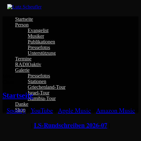
Skip
to
content
Startseite
Person
Evangelist
Musiker
Publikationen
Pressefotos
Unterstützung
Termine
RADIOaktiv
Galerie
Pressefotos
Menu
Stationen
Close
Griechenland-Tour
Israel-Tour
Startseite
Namibia-Tour
Danke
|
Spotify
|
YouTube
|
Apple Music
|
Amazon Music
|
Shop
LS-Rundschreiben 2026-07
|
|