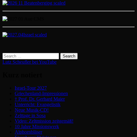
Lutz Scheufler bei YouTube
Kurz notiert
Israel-Tour 2027
Griechenland-Impressionen
† Prof. Dr. Gerhard Maier
Unterricht: Evangelistik
Neue Musik-CD!
Zelttage in Sosa
Video: Zeltmission zeitgemäß!
10 Jahre Missionswerk
Alphornbläser