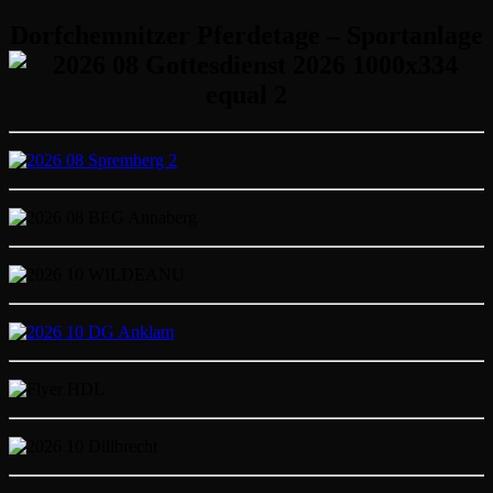
Dorfchemnitzer Pferdetage – Sportanlage