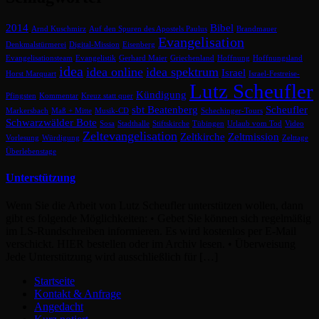
2014
Bibel
Arnd Kuschmirz
Auf den Spuren des Apostels Paulus
Brandmauer
Evangelisation
Denkmalstürmerei
Digital-Mission
Eisenberg
Evangelisationsteam
Evangelistik
Gerhard Maier
Griechenland
Hoffnung
Hoffnungsland
idea
idea online
idea spektrum
Israel
Horst Marquart
Israel-Festreise-
Lutz Scheufler
Kündigung
Pfingsten
Kommentar
Kreuz statt quer
sbt Beatenberg
Scheufler
Markersbach
Maß + Mitte
Musik-CD
Schechinger-Tours
Schwarzwälder Bote
Sosa
Stadthalle
Stiftskirche
Tübingen
Urlaub vom Tod
Video
Zeltevangelisation
Zeltkirche
Zeltmission
Vorlesung
Würdigung
Zelttage
Überlebenstage
Unterstützung
Wenn Sie die Arbeit von Lutz Scheufler unterstützen wollen, dann
gibt es folgende Möglichkeiten: • Gebet Sie können sich regelmäßig
im LS-Rundschreiben informieren. Es wird kostenlos per E-Mail
verschickt. HIER bestellen oder im Archiv lesen. • Überweisung
Jede Unterstützung wird ausschließlich für […]
Startseite
Kontakt & Anfrage
Angedacht