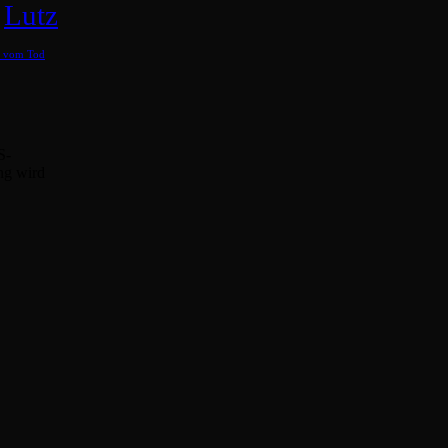
Lutz
b vom Tod
S-
ng wird