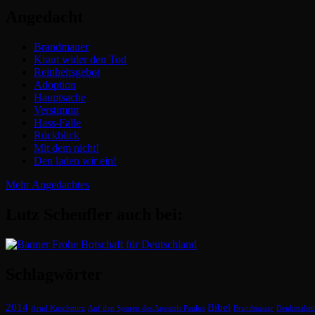
Angedacht
Brandmauer
Kraut wider den Tod
Reinheitsgebot
Adoption
Hauptsache
Verstimmt
Hass-Falle
Rückblick
Mit dem nicht!
Den laden wir ein!
Mehr Angedachtes
Lutz Scheufler auch bei:
Schlagwörter
2014
Bibel
Arnd Kuschmirz
Auf den Spuren des Apostels Paulus
Brandmauer
Denkmalstü