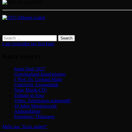
Lutz Scheufler bei YouTube
Kurz notiert
Israel-Tour 2027
Griechenland-Impressionen
† Prof. Dr. Gerhard Maier
Unterricht: Evangelistik
Neue Musik-CD!
Zelttage in Sosa
Video: Zeltmission zeitgemäß!
10 Jahre Missionswerk
Alphornbläser
Eisenberg/ Thüringen
Mehr aus "Kurz notiert"