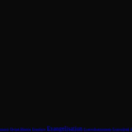
Evangelisation
rmerei
Digital-Mission
Eisenberg
Evangelisationsteam
Evangelistik