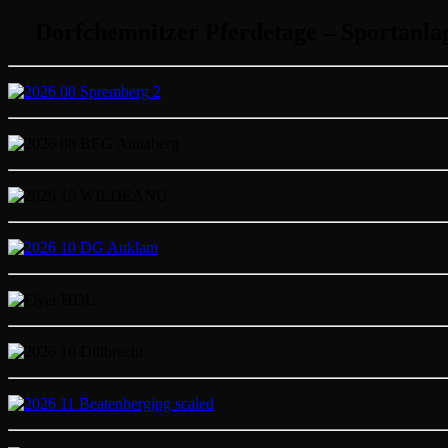
Dorfchemnitzer Pferdetage – Sportanla