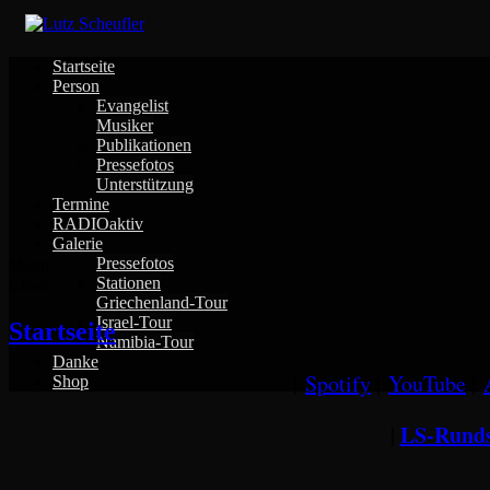
Skip
to
content
Startseite
Person
Evangelist
Musiker
Publikationen
Pressefotos
Unterstützung
Termine
RADIOaktiv
Galerie
Pressefotos
Menu
Stationen
Close
Griechenland-Tour
Israel-Tour
Startseite
Namibia-Tour
Danke
|
Spotify
|
YouTube
|
Shop
LS-Runds
|