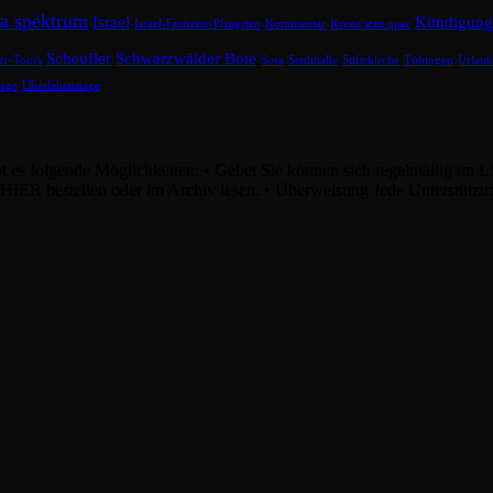
ea spektrum
Israel
Kündigung
Israel-Festreise-Pfingsten
Kommentar
Kreuz statt quer
Scheufler
Schwarzwälder Bote
er-Tours
Sosa
Stadthalle
Stiftskirche
Tübingen
Urlau
tage
Überlebenstage
bt es folgende Möglichkeiten: • Gebet Sie können sich regelmäßig im L
. HIER bestellen oder im Archiv lesen. • Überweisung Jede Unterstützu