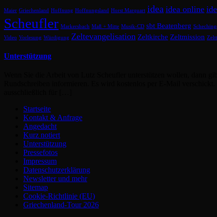
idea
idea online
id
Maier
Griechenland
Hoffnung
Hoffnungsland
Horst Marquart
Scheufler
sbt Beatenberg
Markersbach
Maß + Mitte
Musik-CD
Scheching
Zeltevangelisation
Zeltkirche
Zeltmission
Video
Vorlesung
Würdigung
Zelt
Unterstützung
Wenn Sie die Arbeit von Lutz Scheufler unterstützen wollen, dann gi
Rundschreiben informieren. Es wird kostenlos per E-Mail verschickt
ausschließlich für […]
Startseite
Kontakt & Anfrage
Angedacht
Kurz notiert
Unterstützung
Pressefotos
Impressum
Datenschutzerklärung
Newsletter und mehr
Sitemap
Cookie-Richtlinie (EU)
Griechenland-Tour 2026