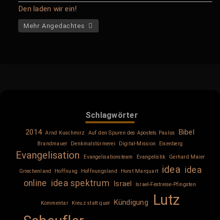
Den laden wir ein!
Mehr Angedachtes
Schlagwörter
2014
Bibel
Arnd Kuschmirz
Auf den Spuren des Apostels Paulus
Brandmauer
Denkmalstürmerei
Digital-Mission
Eisenberg
Evangelisation
Evangelisationsteam
Evangelistik
Gerhard Maier
idea
idea
Griechenland
Hoffnung
Hoffnungsland
Horst Marquart
online
idea spektrum
Israel
Israel-Festreise-Pfingsten
Lutz
Kündigung
Kommentar
Kreuz statt quer