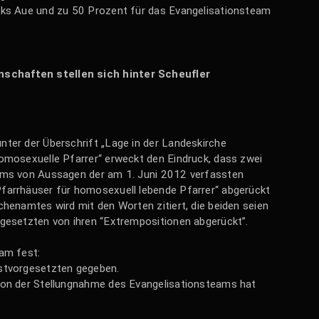
rks Aue und zu 50 Prozent für das Evangelisationsteam
chaften stellen sich hinter Scheufler
nter der Überschrift „Lage in der Landeskirche
homosexuelle Pfarrer“ erweckt den Eindruck, dass zwei
eams von Aussagen der am 1. Juni 2012 verfassten
farrhäuser für homosexuell lebende Pfarrer“ abgerückt
chenamtes wird mit den Worten zitiert, die beiden seien
rgesetzten von ihren “Extrempositionen abgerückt”.
eam fest:
nstvorgesetzten gegeben.
von der Stellungnahme des Evangelisationsteams hat