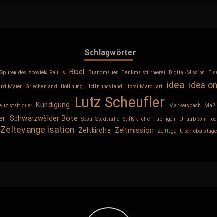
Schlagwörter
Bibel
Spuren des Apostels Paulus
Brandmauer
Denkmalstürmerei
Digital-Mission
Eis
idea
idea on
ard Maier
Griechenland
Hoffnung
Hoffnungsland
Horst Marquart
Lutz Scheufler
Kündigung
euz statt quer
Markersbach
Maß 
er
Schwarzwälder Bote
Sosa
Stadthalle
Stiftskirche
Tübingen
Urlaub vom Tod
Zeltevangelisation
Zeltkirche
Zeltmission
Zelttage
Überlebenstage