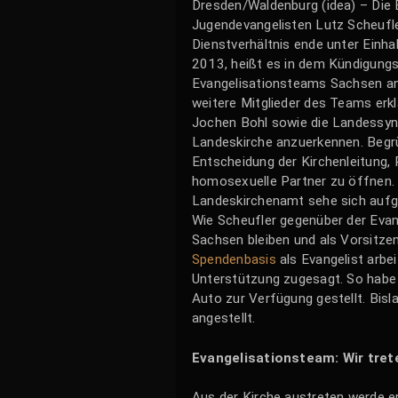
Dresden/Waldenburg (idea) – Die
Jugendevangelisten Lutz Scheufle
Dienstverhältnis ende unter Einh
2013, heißt es in dem Kündigungss
Evangelisationsteams Sachsen an
weitere Mitglieder des Teams erkl
Jochen Bohl sowie die Landessyno
Landeskirche anzuerkennen. Begrü
Entscheidung der Kirchenleitung, 
homosexuelle Partner zu öffnen. 
Landeskirchenamt sehe sich aufgr
Wie Scheufler gegenüber der Evang
Sachsen bleiben und als Vorsitze
Spendenbasis
als Evangelist arbe
Unterstützung zugesagt. So habe 
Auto zur Verfügung gestellt. Bisl
angestellt.
Evangelisationsteam: Wir tret
Aus der Kirche austreten werde e