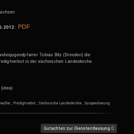
Sachsen
PDF
06.2012:
ndesjugendpfarrer Tobias Bilz (Dresden) die
redigtverbot in der sächsischen Landeskirche.
(idea)
heufler
,
Predigtverbot
,
Sächsische Landeskirche
,
Suspendierung
Gutachten zur Dienstentlassung