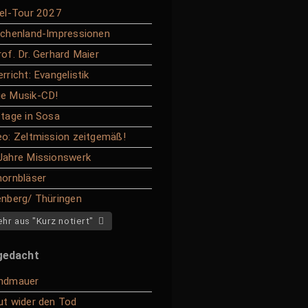
ael-Tour 2027
echenland-Impressionen
rof. Dr. Gerhard Maier
rricht: Evangelistik
e Musik-CD!
ttage in Sosa
eo: Zeltmission zeitgemäß!
Jahre Missionswerk
hornbläser
enberg/ Thüringen
hr aus "Kurz notiert"
gedacht
ndmauer
ut wider den Tod