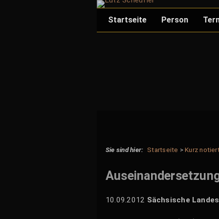
Skip
to
Startseite
Person
Ter
content
Evangelist
Musiker
Publikationen
Pressefotos
Unterstützung
Startseite
>
Kurz notier
Auseinandersetzung
10.09.2012
Sächsische Landesk