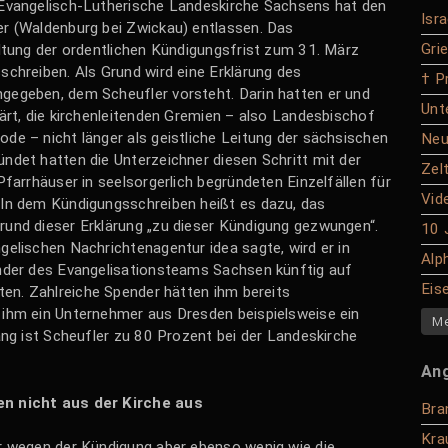
 Evangelisch-Lutherische Landeskirche Sachsens hat den
Isr
r (Waldenburg bei Zwickau) entlassen. Das
Gri
altung der ordentlichen Kündigungsfrist zum 31. März
chreiben. Als Grund wird eine Erklärung des
† P
gegeben, dem Scheufler vorsteht.
Darin hatten er und
Unte
ärt, die kirchenleitenden Gremien – also Landesbischof
de – nicht länger als geistliche Leitung der sächsischen
Neu
ndet hatten die Unterzeichner diesen Schritt mit der
Zel
Pfarrhäuser in seelsorgerlich begründeten Einzelfällen für
Vid
In dem Kündigungsschreiben heißt es dazu, das
und dieser Erklärung „zu dieser Kündigung gezwungen“.
10 
elischen Nachrichtenagentur idea sagte, wird er in
Alp
nder des Evangelisationsteams Sachsen künftig auf
Eis
iten. Zahlreiche Spender hätten ihm bereits
ihm ein Unternehmer aus Dresden beispielsweise ein
Me
ang ist Scheufler zu 80 Prozent bei der Landeskirche
An
en nicht aus der Kirche aus
Bra
Kra
r wegen der Kündigung aber ebenso wenig wie die