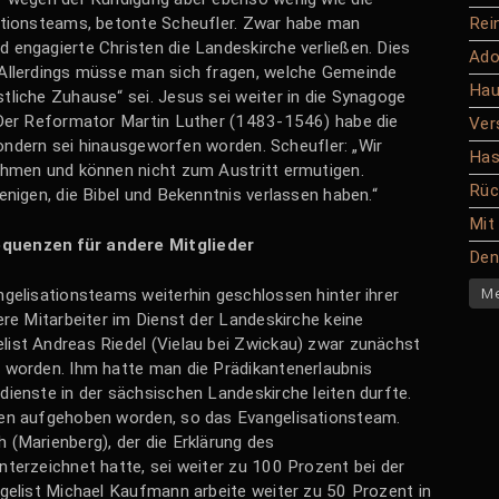
Rei
ationsteams, betonte Scheufler. Zwar habe man
 engagierte Christen die Landeskirche verließen. Dies
Ado
 Allerdings müsse man sich fragen, welche Gemeinde
Hau
liche Zuhause“ sei. Jesus sei weiter in die Synagoge
 Der Reformator Martin Luther (1483-1546) habe die
Ver
 sondern sei hinausgeworfen worden. Scheufler: „Wir
Has
ehmen und können nicht zum Austritt ermutigen.
Rüc
enigen, die Bibel und Bekenntnis verlassen haben.“
Mit
quenzen für andere Mitglieder
Den 
Me
gelisationsteams weiterhin geschlossen hinter ihrer
ere Mitarbeiter im Dienst der Landeskirche keine
ist Andreas Riedel (Vielau bei Zwickau) zwar zunächst
 worden. Ihm hatte man die Prädikantenerlaubnis
ienste in der sächsischen Landeskirche leiten durfte.
hen aufgehoben worden, so das Evangelisationsteam.
 (Marienberg), der die Erklärung des
terzeichnet hatte, sei weiter zu 100 Prozent bei der
ngelist Michael Kaufmann arbeite weiter zu 50 Prozent in