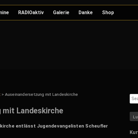
mine
RADIOaktiv
Galerie
Danke
Shop
Pressefotos
Stationen
Griechenland-Tour
Israel-Tour
Namibia-Tour
t
>
Auseinandersetzung mit Landeskirche
 mit Landeskirche
Lu
irche entlässt Jugendevangelisten Scheufler
Kur