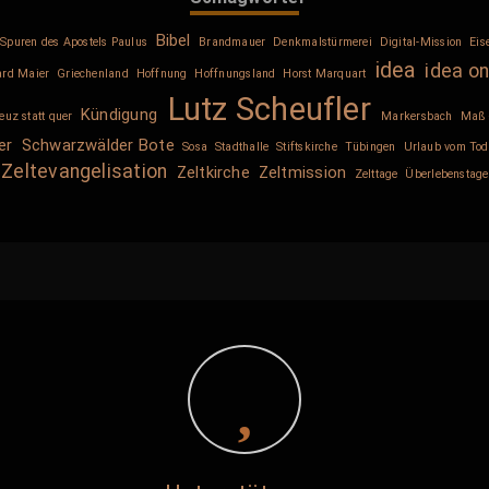
Bibel
Spuren des Apostels Paulus
Brandmauer
Denkmalstürmerei
Digital-Mission
Eis
idea
idea on
ard Maier
Griechenland
Hoffnung
Hoffnungsland
Horst Marquart
Lutz Scheufler
Kündigung
euz statt quer
Markersbach
Maß 
er
Schwarzwälder Bote
Sosa
Stadthalle
Stiftskirche
Tübingen
Urlaub vom Tod
Zeltevangelisation
Zeltkirche
Zeltmission
Zelttage
Überlebenstage