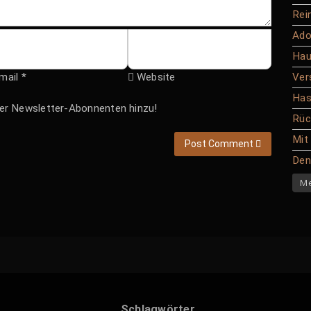
Rei
Ado
Hau
Ver
mail *
Website
Has
hrer Newsletter-Abonnenten hinzu!
Rüc
Mit
Post Comment
Den 
Me
Schlagwörter