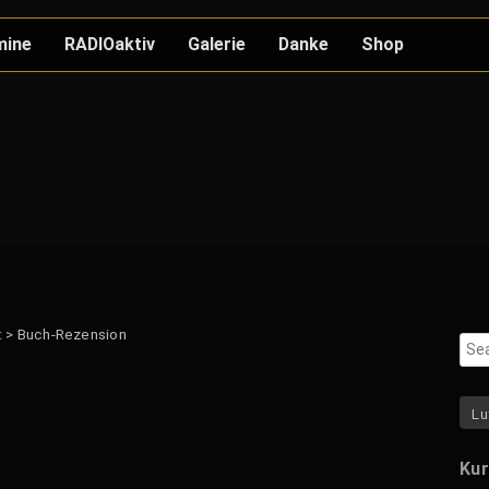
mine
RADIOaktiv
Galerie
Danke
Shop
Pressefotos
Stationen
Griechenland-Tour
Israel-Tour
Namibia-Tour
t
>
Buch-Rezension
Lu
Kur