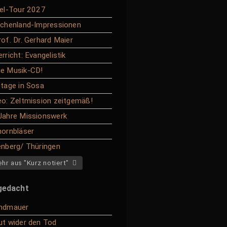
ael-Tour 2027
echenland-Impressionen
rof. Dr. Gerhard Maier
rricht: Evangelistik
e Musik-CD!
ttage in Sosa
eo: Zeltmission zeitgemäß!
Jahre Missionswerk
hornbläser
enberg/ Thüringen
hr aus "Kurz notiert"
gedacht
ndmauer
ut wider den Tod