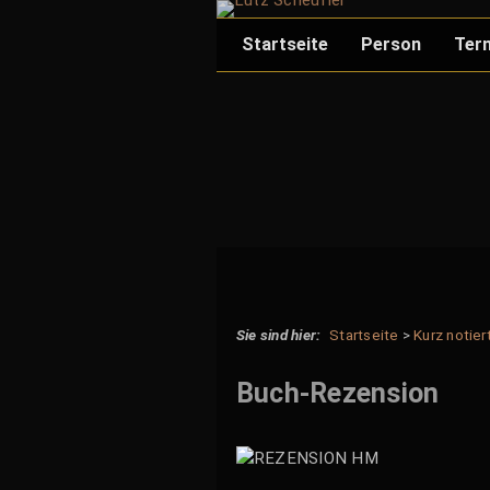
Skip
to
Startseite
Person
Ter
content
Evangelist
Musiker
Publikationen
Pressefotos
Unterstützung
Startseite
>
Kurz notier
Buch-Rezension