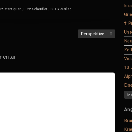
Isr
uz statt quer
,
Lutz Scheufler
,
S.D.G.-Verlag
Gri
† P
Unte
Perspektive …
Neu
Zel
mentar
Vid
10 
Alp
Eis
Me
An
Bra
Kra