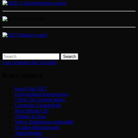
Lutz Scheufler bei YouTube
Kurz notiert
Israel-Tour 2027
Griechenland-Impressionen
† Prof. Dr. Gerhard Maier
Unterricht: Evangelistik
Neue Musik-CD!
Zelttage in Sosa
Video: Zeltmission zeitgemäß!
10 Jahre Missionswerk
Alphornbläser