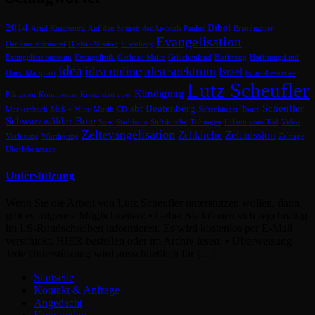
2014
Bibel
Arnd Kuschmirz
Auf den Spuren des Apostels Paulus
Brandmauer
Evangelisation
Denkmalstürmerei
Digital-Mission
Eisenberg
Evangelisationsteam
Evangelistik
Gerhard Maier
Griechenland
Hoffnung
Hoffnungsland
idea
idea online
idea spektrum
Israel
Horst Marquart
Israel-Festreise-
Lutz Scheufler
Kündigung
Pfingsten
Kommentar
Kreuz statt quer
sbt Beatenberg
Scheufler
Markersbach
Maß + Mitte
Musik-CD
Schechinger-Tours
Schwarzwälder Bote
Sosa
Stadthalle
Stiftskirche
Tübingen
Urlaub vom Tod
Video
Zeltevangelisation
Zeltkirche
Zeltmission
Vorlesung
Würdigung
Zelttage
Überlebenstage
Unterstützung
Wenn Sie die Arbeit von Lutz Scheufler unterstützen wollen, dann
gibt es folgende Möglichkeiten: • Gebet Sie können sich regelmäßig
im LS-Rundschreiben informieren. Es wird kostenlos per E-Mail
verschickt. HIER bestellen oder im Archiv lesen. • Überweisung
Jede Unterstützung wird ausschließlich für […]
Startseite
Kontakt & Anfrage
Angedacht