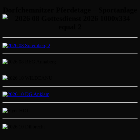
Dorfchemnitzer Pferdetage – Sportanlage