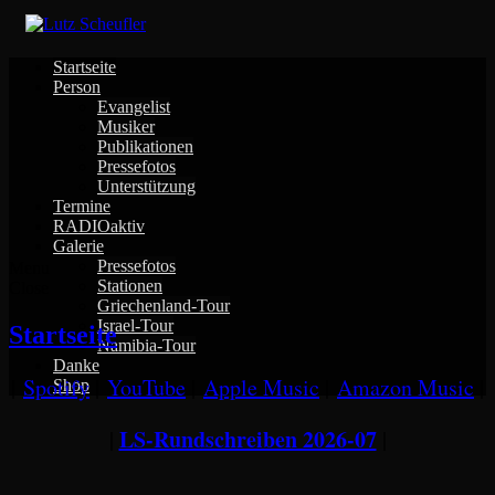
Skip
to
content
Startseite
Person
Evangelist
Musiker
Publikationen
Pressefotos
Unterstützung
Termine
RADIOaktiv
Galerie
Pressefotos
Menu
Stationen
Close
Griechenland-Tour
Israel-Tour
Startseite
Namibia-Tour
Danke
|
Spotify
|
YouTube
|
Apple Music
|
Amazon Music
|
Shop
LS-Rundschreiben 2026-07
|
|