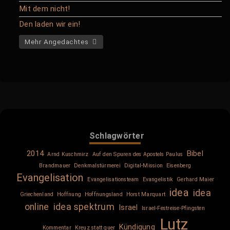
Mit dem nicht!
Den laden wir ein!
Mehr Angedachtes
Schlagwörter
2014
Bibel
Arnd Kuschmirz
Auf den Spuren des Apostels Paulus
Brandmauer
Denkmalstürmerei
Digital-Mission
Eisenberg
Evangelisation
Evangelisationsteam
Evangelistik
Gerhard Maier
idea
idea
Griechenland
Hoffnung
Hoffnungsland
Horst Marquart
online
idea spektrum
Israel
Israel-Festreise-Pfingsten
Lutz
Kündigung
Kommentar
Kreuz statt quer