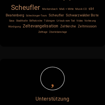
Scheufler
sbt
Markersbach
Maß + Mitte
Musik-CD
Beatenberg
Scheufler
Schwarzwälder Bote
Schechinger-Tours
Sosa
Stadthalle
Stiftskirche
Tübingen
Urlaub vom Tod
Video
Vorlesung
Zeltevangelisation
Zeltkirche
Zeltmission
Würdigung
Zelttage
Überlebenstage
Unterstützung